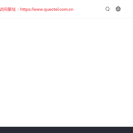
https://www.quectel.com.cn
言：
简
体
中
文