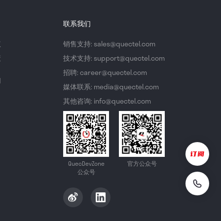
联系我们
议
销售支持: sales@quectel.com
策
技术支持: support@quectel.com
招聘: career@quectel.com
们
媒体联系: media@quectel.com
其他咨询: info@quectel.com
QuecDevZone
官方公众号
公众号