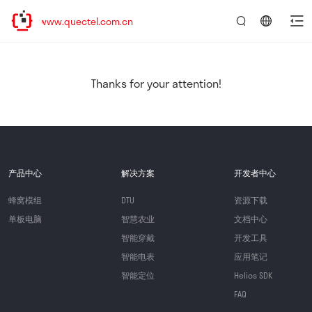
//www.quectel.com.cn
言：
简
体
中
Thanks for your attention!
文
产品中心
解决方案
开发者中心
蜂窝模组
DTU
资源下载
单板电脑
智慧农业
文档中心
智能穿戴
开发工具
智能电表
应用笔记
智能定位
Helios SDK
FAQ