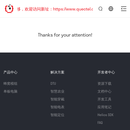
址已迁移，欢迎访问新址：https://www.quectel.com.cn
言：
简
体
中
Thanks for your attention!
文
产品中心
解决方案
开发者中心
蜂窝模组
DTU
资源下载
单板电脑
智慧农业
文档中心
智能穿戴
开发工具
智能电表
应用笔记
智能定位
Helios SDK
FAQ