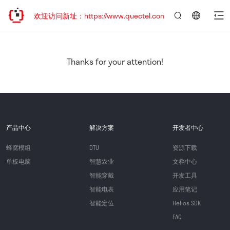
迁移，欢迎访问新址：https://www.quectel.com.cn
言：
简
体
中
Thanks for your attention!
文
产品中心
解决方案
开发者中心
蜂窝模组
DTU
资源下载
单板电脑
智慧农业
文档中心
智能穿戴
开发工具
智能电表
应用笔记
智能定位
Helios SDK
FAQ