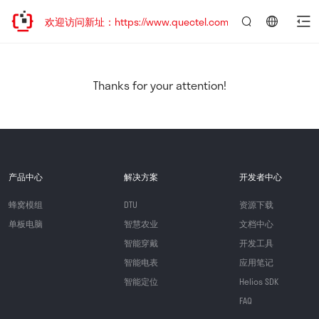
迁移，欢迎访问新址：https://www.quectel.com.cn
言：
简
体
中
Thanks for your attention!
文
产品中心
解决方案
开发者中心
蜂窝模组
DTU
资源下载
单板电脑
智慧农业
文档中心
智能穿戴
开发工具
智能电表
应用笔记
智能定位
Helios SDK
FAQ