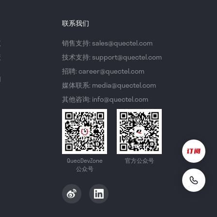
联系我们
议
销售支持: sales@quectel.com
策
技术支持: support@quectel.com
招聘: career@quectel.com
们
媒体联系: media@quectel.com
其他咨询: info@quectel.com
QuecDevZone
官方公众号
公众号