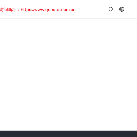
https://www.quectel.com.cn
言：
简
体
中
文