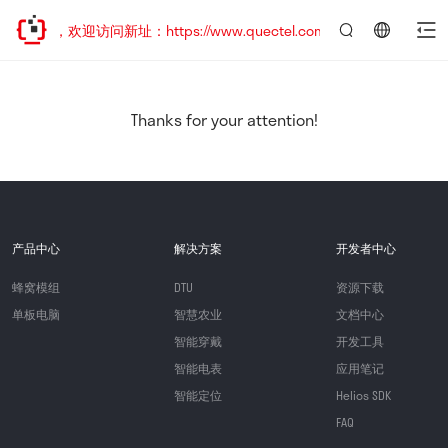
已迁移，欢迎访问新址：https://www.quectel.com.cn
言：
简
体
中
Thanks for your attention!
文
产品中心
解决方案
开发者中心
蜂窝模组
DTU
资源下载
单板电脑
智慧农业
文档中心
智能穿戴
开发工具
智能电表
应用笔记
智能定位
Helios SDK
FAQ