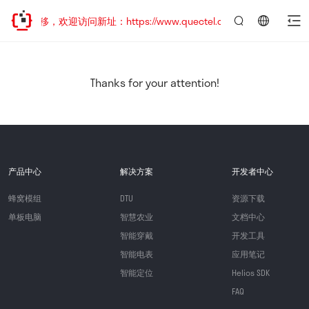
址已迁移，欢迎访问新址：https://www.quectel.com.cn
言：
简
体
中
Thanks for your attention!
文
产品中心
解决方案
开发者中心
蜂窝模组
DTU
资源下载
单板电脑
智慧农业
文档中心
智能穿戴
开发工具
智能电表
应用笔记
智能定位
Helios SDK
FAQ