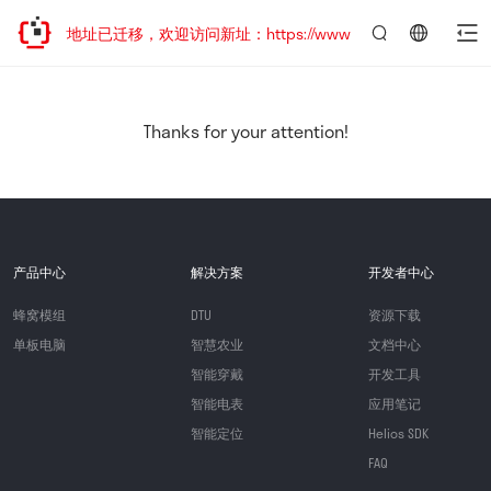
网站地址已迁移，欢迎访问新址：https://www.quectel.com.cn
言：
简
体
中
Thanks for your attention!
文
产品中心
解决方案
开发者中心
蜂窝模组
DTU
资源下载
单板电脑
智慧农业
文档中心
智能穿戴
开发工具
智能电表
应用笔记
智能定位
Helios SDK
FAQ