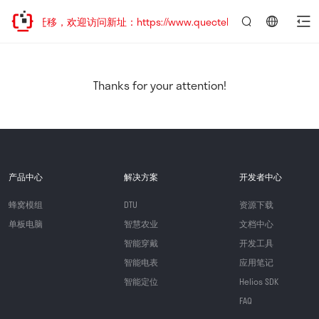
地址已迁移，欢迎访问新址：https://www.quectel.com.cn
言：
简
体
中
Thanks for your attention!
文
产品中心
解决方案
开发者中心
蜂窝模组
DTU
资源下载
单板电脑
智慧农业
文档中心
智能穿戴
开发工具
智能电表
应用笔记
智能定位
Helios SDK
FAQ