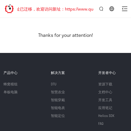
网站地址已迁移，欢迎访问新址：https://www.quectel.com.cn
言：
简
体
中
Thanks for your attention!
文
产品中心
解决方案
开发者中心
蜂窝模组
DTU
资源下载
单板电脑
智慧农业
文档中心
智能穿戴
开发工具
智能电表
应用笔记
智能定位
Helios SDK
FAQ