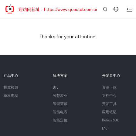
，欢迎访问新址：https://www.quectel.com.cn
言：
简
体
中
Thanks for your attention!
文
产品中心
解决方案
开发者中心
蜂窝模组
DTU
资源下载
单板电脑
智慧农业
文档中心
智能穿戴
开发工具
智能电表
应用笔记
智能定位
Helios SDK
FAQ