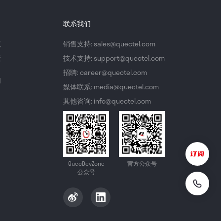
联系我们
议
销售支持: sales@quectel.com
策
技术支持: support@quectel.com
招聘: career@quectel.com
们
媒体联系: media@quectel.com
其他咨询: info@quectel.com
QuecDevZone
官方公众号
公众号