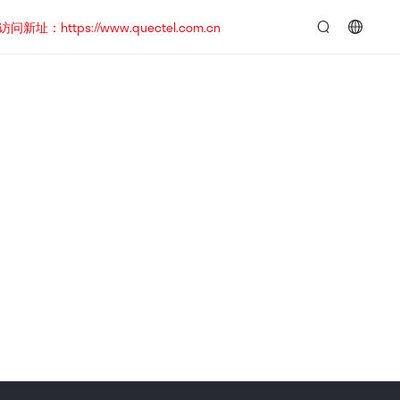
https://www.quectel.com.cn
言：
简
体
中
文