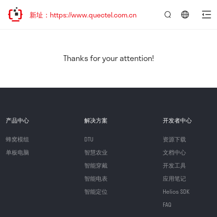
问新址：https://www.quectel.com.cn
言：
简
体
中
Thanks for your attention!
文
产品中心
解决方案
开发者中心
蜂窝模组
DTU
资源下载
单板电脑
智慧农业
文档中心
智能穿戴
开发工具
智能电表
应用笔记
智能定位
Helios SDK
FAQ