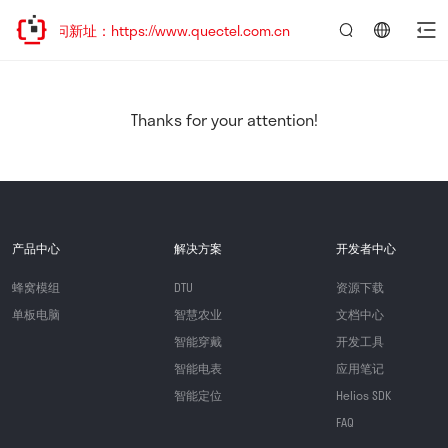
访问新址：https://www.quectel.com.cn
言：
简
体
中
Thanks for your attention!
文
产品中心
解决方案
开发者中心
蜂窝模组
DTU
资源下载
单板电脑
智慧农业
文档中心
智能穿戴
开发工具
智能电表
应用笔记
智能定位
Helios SDK
FAQ