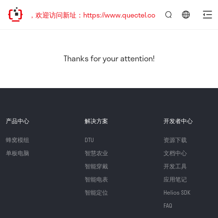
已迁移，欢迎访问新址：https://www.quectel.com.cn
言：
简
体
中
Thanks for your attention!
文
产品中心
解决方案
开发者中心
蜂窝模组
DTU
资源下载
单板电脑
智慧农业
文档中心
智能穿戴
开发工具
智能电表
应用笔记
智能定位
Helios SDK
FAQ