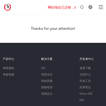
网站地址已迁移，欢迎访问新址：https://www
言：
简
体
中
Thanks for your attention!
文
产品中心
解决方案
开发者中心
蜂窝模组
DTU
资源下载
单板电脑
智慧农业
文档中心
智能穿戴
开发工具
智能电表
应用笔记
智能定位
Helios SDK
FAQ