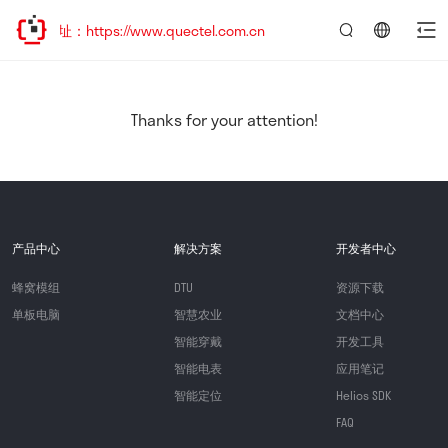
址：https://www.quectel.com.cn
言：
简
体
中
Thanks for your attention!
文
产品中心
解决方案
开发者中心
蜂窝模组
DTU
资源下载
单板电脑
智慧农业
文档中心
智能穿戴
开发工具
智能电表
应用笔记
智能定位
Helios SDK
FAQ