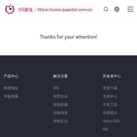
迎访问新址：https://www.quectel.com.cn
言：
简
体
中
Thanks for your attention!
文
产品中心
解决方案
开发者中心
蜂窝模组
DTU
资源下载
单板电脑
智慧农业
文档中心
智能穿戴
开发工具
智能电表
应用笔记
智能定位
Helios SDK
FAQ