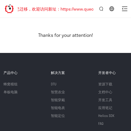
网站地址已迁移，欢迎访问新址：https://www.quectel.com.cn
言：
简
体
中
Thanks for your attention!
文
产品中心
解决方案
开发者中心
蜂窝模组
DTU
资源下载
单板电脑
智慧农业
文档中心
智能穿戴
开发工具
智能电表
应用笔记
智能定位
Helios SDK
FAQ