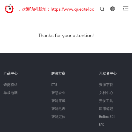
已迁移，欢迎访问新址：https://www.quectel.com.cn
言：
简
体
中
Thanks for your attention!
文
产品中心
解决方案
开发者中心
蜂窝模组
DTU
资源下载
单板电脑
智慧农业
文档中心
智能穿戴
开发工具
智能电表
应用笔记
智能定位
Helios SDK
FAQ