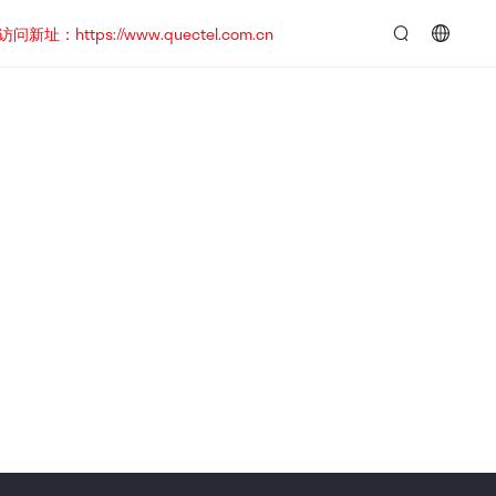
https://www.quectel.com.cn
言：
简
体
中
文