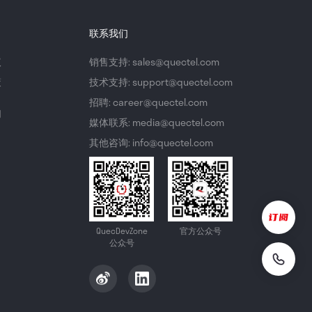
联系我们
议
销售支持: sales@quectel.com
策
技术支持: support@quectel.com
招聘: career@quectel.com
们
媒体联系: media@quectel.com
其他咨询: info@quectel.com
QuecDevZone
官方公众号
公众号