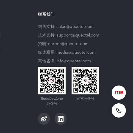
联系我们
议
销售支持: sales@quectel.com
策
技术支持: support@quectel.com
招聘: career@quectel.com
们
媒体联系: media@quectel.com
其他咨询: info@quectel.com
QuecDevZone
官方公众号
公众号