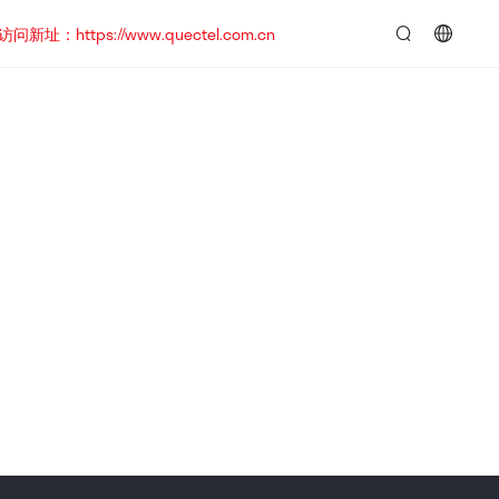
https://www.quectel.com.cn
言：
简
体
中
文