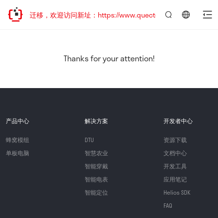
站地址已迁移，欢迎访问新址：https://www.quectel.com.cn
言：
简
体
中
Thanks for your attention!
文
产品中心
解决方案
开发者中心
蜂窝模组
DTU
资源下载
单板电脑
智慧农业
文档中心
智能穿戴
开发工具
智能电表
应用笔记
智能定位
Helios SDK
FAQ