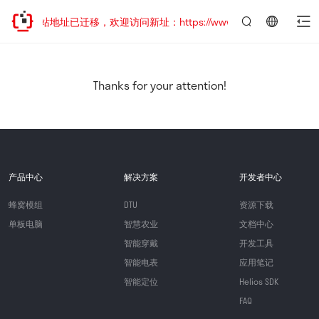
网站地址已迁移，欢迎访问新址：https://www.quectel.com.cn
言：
简
体
中
Thanks for your attention!
文
产品中心
解决方案
开发者中心
蜂窝模组
DTU
资源下载
单板电脑
智慧农业
文档中心
智能穿戴
开发工具
智能电表
应用笔记
智能定位
Helios SDK
FAQ