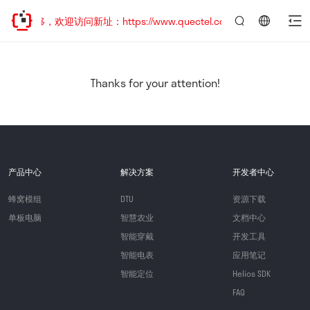
址已迁移，欢迎访问新址：https://www.quectel.com.cn
言：
简
体
中
Thanks for your attention!
文
产品中心
解决方案
开发者中心
蜂窝模组
DTU
资源下载
单板电脑
智慧农业
文档中心
智能穿戴
开发工具
智能电表
应用笔记
智能定位
Helios SDK
FAQ