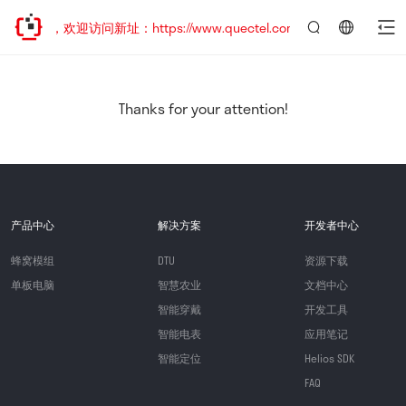
已迁移，欢迎访问新址：https://www.quectel.com.cn
言：
简
体
中
Thanks for your attention!
文
产品中心
解决方案
开发者中心
蜂窝模组
DTU
资源下载
单板电脑
智慧农业
文档中心
智能穿戴
开发工具
智能电表
应用笔记
智能定位
Helios SDK
FAQ