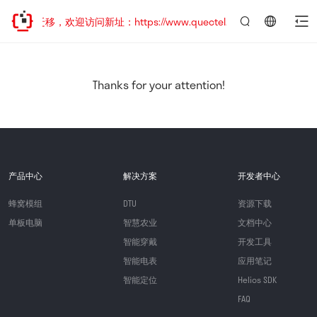
地址已迁移，欢迎访问新址：https://www.quectel.com.cn
言：
简
体
中
Thanks for your attention!
文
产品中心
解决方案
开发者中心
蜂窝模组
DTU
资源下载
单板电脑
智慧农业
文档中心
智能穿戴
开发工具
智能电表
应用笔记
智能定位
Helios SDK
FAQ