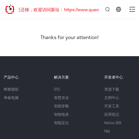
网站地址已迁移，欢迎访问新址：https://www.quectel.com.cn
言：
简
体
中
Thanks for your attention!
文
产品中心
解决方案
开发者中心
蜂窝模组
DTU
资源下载
单板电脑
智慧农业
文档中心
智能穿戴
开发工具
智能电表
应用笔记
智能定位
Helios SDK
FAQ