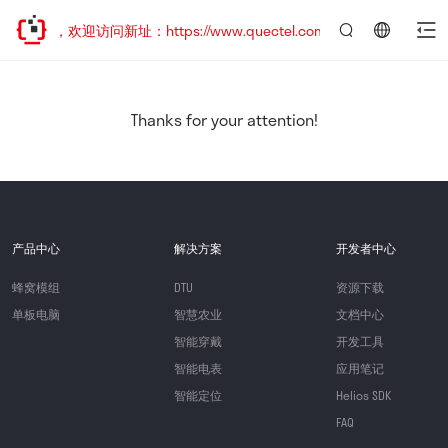
已迁移，欢迎访问新址：https://www.quectel.com.cn
言：
简
体
中
Thanks for your attention!
文
产品中心
解决方案
开发者中心
蜂窝模组
DTU
资源下载
单板电脑
智慧农业
文档中心
智能穿戴
开发工具
智能电表
应用笔记
智能定位
Helios SDK
FAQ