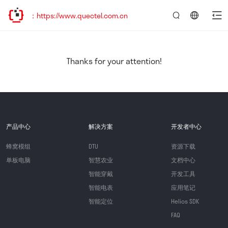
：https://www.quectel.com.cn
言：
简
体
中
Thanks for your attention!
文
产品中心
解决方案
开发者中心
蜂窝模组
DTU
资源下载
单板电脑
智慧农业
文档中心
智能穿戴
开发工具
智能电表
应用笔记
智能定位
Helios SDK
FAQ