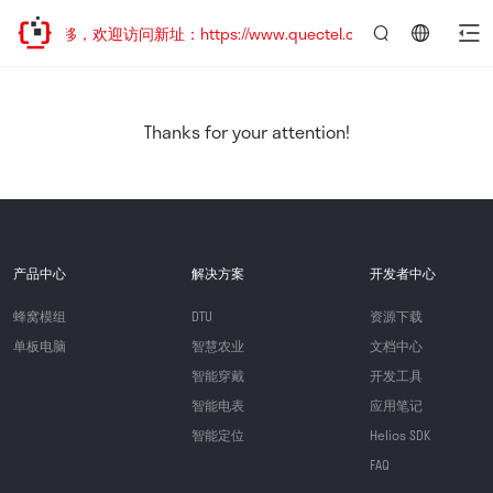
址已迁移，欢迎访问新址：https://www.quectel.com.cn
言：
简
体
中
Thanks for your attention!
文
产品中心
解决方案
开发者中心
蜂窝模组
DTU
资源下载
单板电脑
智慧农业
文档中心
智能穿戴
开发工具
智能电表
应用笔记
智能定位
Helios SDK
FAQ