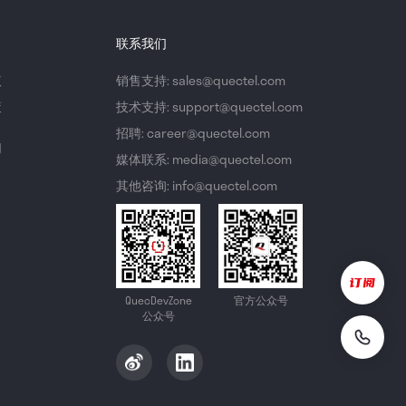
联系我们
议
销售支持: sales@quectel.com
策
技术支持: support@quectel.com
招聘: career@quectel.com
们
媒体联系: media@quectel.com
其他咨询: info@quectel.com
QuecDevZone
官方公众号
公众号