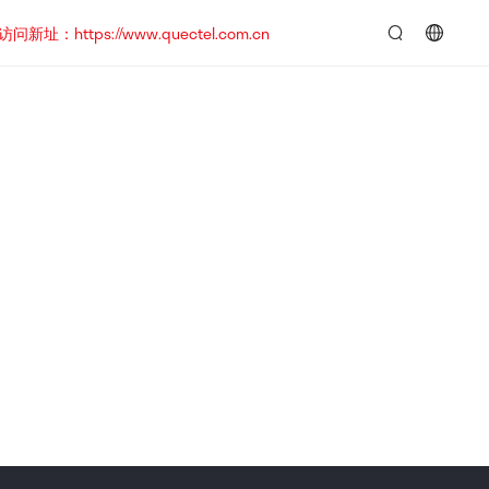
https://www.quectel.com.cn
言：
简
体
中
文