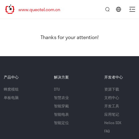
://www.quectel.com.cn
言：
简
体
中
Thanks for your attention!
文
产品中心
解决方案
开发者中心
蜂窝模组
DTU
资源下载
单板电脑
智慧农业
文档中心
智能穿戴
开发工具
智能电表
应用笔记
智能定位
Helios SDK
FAQ