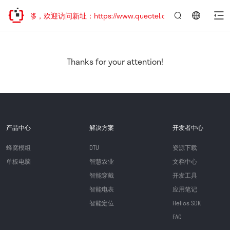
址已迁移，欢迎访问新址：https://www.quectel.com.cn
言：
简
体
中
Thanks for your attention!
文
产品中心
解决方案
开发者中心
蜂窝模组
DTU
资源下载
单板电脑
智慧农业
文档中心
智能穿戴
开发工具
智能电表
应用笔记
智能定位
Helios SDK
FAQ