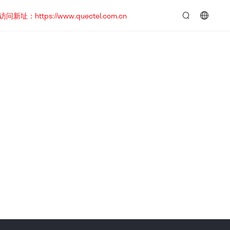
https://www.quectel.com.cn
言：
简
体
中
文