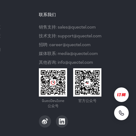
联系我们
议
销售支持: sales@quectel.com
策
技术支持: support@quectel.com
招聘: career@quectel.com
们
媒体联系: media@quectel.com
其他咨询: info@quectel.com
QuecDevZone
官方公众号
公众号