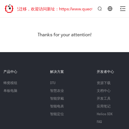
网站地址已迁移，欢迎访问新址：https://www.quectel.com.cn
言：
简
体
中
Thanks for your attention!
文
产品中心
解决方案
开发者中心
蜂窝模组
DTU
资源下载
单板电脑
智慧农业
文档中心
智能穿戴
开发工具
智能电表
应用笔记
智能定位
Helios SDK
FAQ