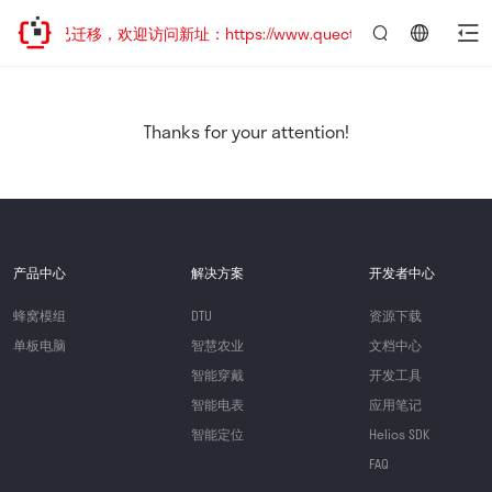
网站地址已迁移，欢迎访问新址：https://www.quectel.com.cn
言：
简
体
中
Thanks for your attention!
文
产品中心
解决方案
开发者中心
蜂窝模组
DTU
资源下载
单板电脑
智慧农业
文档中心
智能穿戴
开发工具
智能电表
应用笔记
智能定位
Helios SDK
FAQ