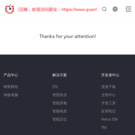
站地址已迁移，欢迎访问新址：https://www.quectel.com.cn
言：
简
体
中
Thanks for your attention!
文
产品中心
解决方案
开发者中心
蜂窝模组
DTU
资源下载
单板电脑
智慧农业
文档中心
智能穿戴
开发工具
智能电表
应用笔记
智能定位
Helios SDK
FAQ