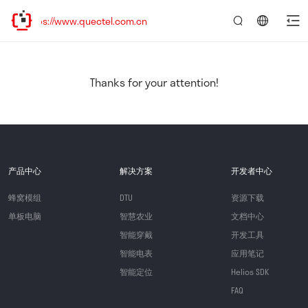
ps://www.quectel.com.cn
言：
简
体
中
Thanks for your attention!
文
产品中心
解决方案
开发者中心
蜂窝模组
DTU
资源下载
单板电脑
智慧农业
文档中心
智能穿戴
开发工具
智能电表
应用笔记
智能定位
Helios SDK
FAQ