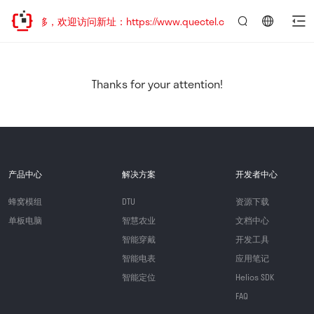
址已迁移，欢迎访问新址：https://www.quectel.com.cn
言：
简
体
中
Thanks for your attention!
文
产品中心
解决方案
开发者中心
蜂窝模组
DTU
资源下载
单板电脑
智慧农业
文档中心
智能穿戴
开发工具
智能电表
应用笔记
智能定位
Helios SDK
FAQ