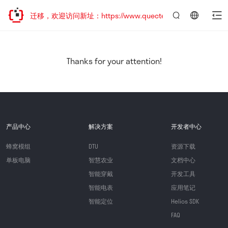
站地址已迁移，欢迎访问新址：https://www.quectel.com.cn
言：
简
体
中
Thanks for your attention!
文
产品中心
解决方案
开发者中心
蜂窝模组
DTU
资源下载
单板电脑
智慧农业
文档中心
智能穿戴
开发工具
智能电表
应用笔记
智能定位
Helios SDK
FAQ