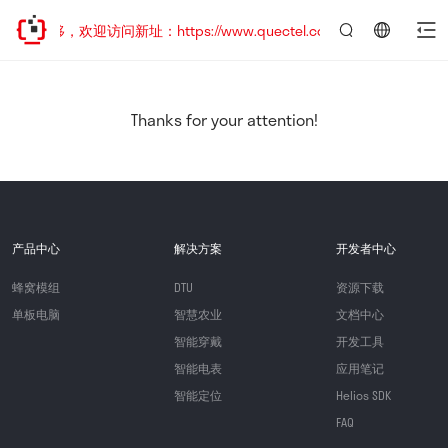
址已迁移，欢迎访问新址：https://www.quectel.com.cn
言：
简
体
中
Thanks for your attention!
文
产品中心
解决方案
开发者中心
蜂窝模组
DTU
资源下载
单板电脑
智慧农业
文档中心
智能穿戴
开发工具
智能电表
应用笔记
智能定位
Helios SDK
FAQ