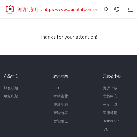
，欢迎访问新址：https://www.quectel.com.cn
言：
简
体
中
Thanks for your attention!
文
产品中心
解决方案
开发者中心
蜂窝模组
DTU
资源下载
单板电脑
智慧农业
文档中心
智能穿戴
开发工具
智能电表
应用笔记
智能定位
Helios SDK
FAQ