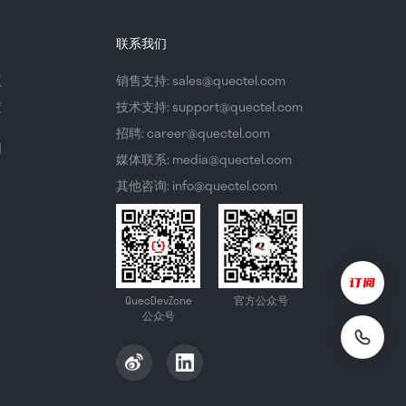
联系我们
议
销售支持: sales@quectel.com
策
技术支持: support@quectel.com
招聘: career@quectel.com
们
媒体联系: media@quectel.com
其他咨询: info@quectel.com
QuecDevZone
官方公众号
公众号