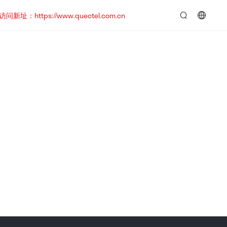
https://www.quectel.com.cn
言：
简
体
中
文