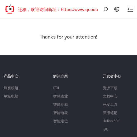
站地址已迁移，欢迎访问新址：https://www.quectel.com.cn
言：
简
体
中
Thanks for your attention!
文
产品中心
解决方案
开发者中心
蜂窝模组
DTU
资源下载
单板电脑
智慧农业
文档中心
智能穿戴
开发工具
智能电表
应用笔记
智能定位
Helios SDK
FAQ