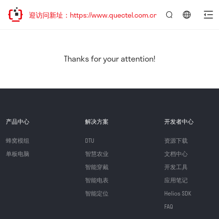
，欢迎访问新址：https://www.quectel.com.cn
言：
简
体
中
Thanks for your attention!
文
产品中心
解决方案
开发者中心
蜂窝模组
DTU
资源下载
单板电脑
智慧农业
文档中心
智能穿戴
开发工具
智能电表
应用笔记
智能定位
Helios SDK
FAQ