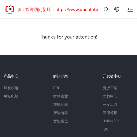
址已迁移，欢迎访问新址：https://www.quectel.com.cn
言：
简
体
中
Thanks for your attention!
文
产品中心
解决方案
开发者中心
蜂窝模组
DTU
资源下载
单板电脑
智慧农业
文档中心
智能穿戴
开发工具
智能电表
应用笔记
智能定位
Helios SDK
FAQ