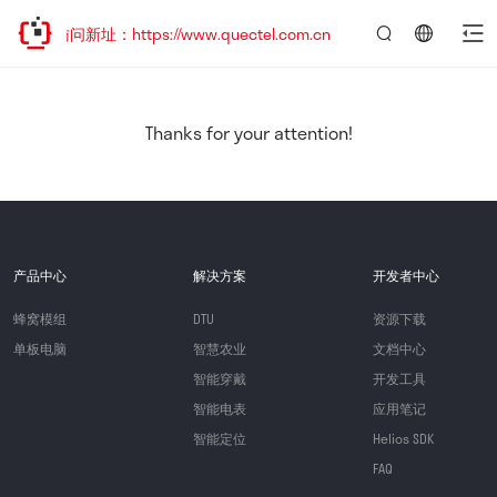
迎访问新址：https://www.quectel.com.cn
言：
简
体
中
Thanks for your attention!
文
产品中心
解决方案
开发者中心
蜂窝模组
DTU
资源下载
单板电脑
智慧农业
文档中心
智能穿戴
开发工具
智能电表
应用笔记
智能定位
Helios SDK
FAQ