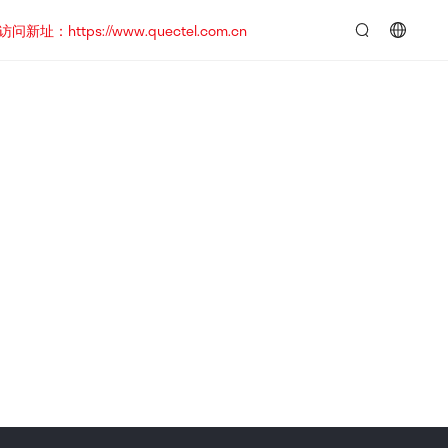
https://www.quectel.com.cn
言：
简
体
中
文