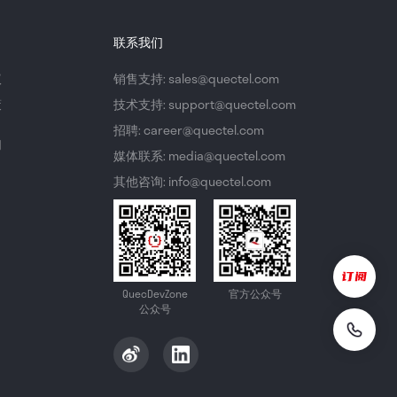
联系我们
议
销售支持: sales@quectel.com
策
技术支持: support@quectel.com
招聘: career@quectel.com
们
媒体联系: media@quectel.com
其他咨询: info@quectel.com
QuecDevZone
官方公众号
公众号